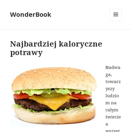
WonderBook
MENU
I
WIDGETY
Najbardziej kaloryczne
potrawy
Nadwa
ga,
towarz
yszy
ludzio
m na
całym
świecie
a
wszyst