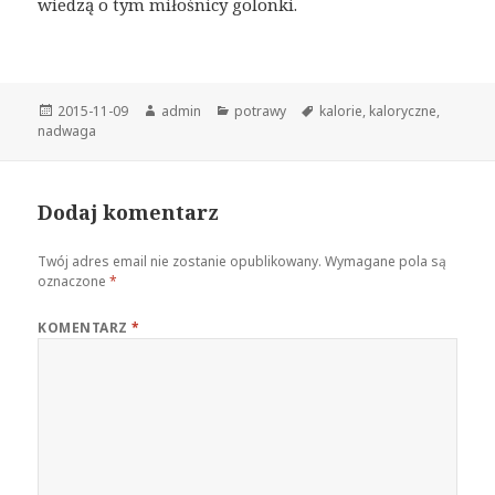
wiedzą o tym miłośnicy golonki.
Opublikowano
Autor
Kategorie
Tagi
2015-11-09
admin
potrawy
kalorie
,
kaloryczne
,
nadwaga
Dodaj komentarz
Twój adres email nie zostanie opublikowany.
Wymagane pola są
oznaczone
*
KOMENTARZ
*