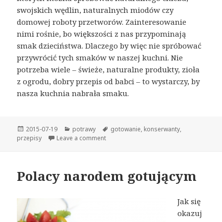
swojskich wędlin, naturalnych miodów czy
domowej roboty przetworów. Zainteresowanie
nimi rośnie, bo większości z nas przypominają
smak dzieciństwa. Dlaczego by więc nie spróbować
przywrócić tych smaków w naszej kuchni. Nie
potrzeba wiele – świeże, naturalne produkty, zioła
z ogrodu, dobry przepis od babci – to wystarczy, by
nasza kuchnia nabrała smaku.
Opublikowano
Kategorie
Tagi
2015-07-19
potrawy
gotowanie
,
konserwanty
,
przepisy
Leave a comment
Polacy narodem gotującym
Jak się
okazuj