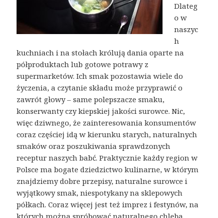
Dlateg
o w
naszyc
h
kuchniach i na stołach królują dania oparte na
półproduktach lub gotowe potrawy z
supermarketów. Ich smak pozostawia wiele do
życzenia, a czytanie składu może przyprawić o
zawrót głowy – same polepszacze smaku,
konserwanty czy kiepskiej jakości surowce. Nic,
więc dziwnego, że zainteresowania konsumentów
coraz częściej idą w kierunku starych, naturalnych
smaków oraz poszukiwania sprawdzonych
receptur naszych babć. Praktycznie każdy region w
Polsce ma bogate dziedzictwo kulinarne, w którym
znajdziemy dobre przepisy, naturalne surowce i
wyjątkowy smak, niespotykany na sklepowych
półkach. Coraz więcej jest też imprez i festynów, na
których można spróbować naturalnego chleba,