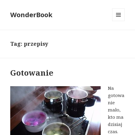
WonderBook
MENU
I
WIDGETY
Tag:
przepisy
Gotowanie
Na
gotowa
nie
mało,
kto ma
dzisiaj
czas.