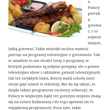
e,
Polacy
potrafi
ą
gotowa
ć, i co
najważ
niejsze,
lubią gotować. Takie wnioski można wysnuć
patrząc na programy telewizyjne o gotowaniu. Tak
w zasadzie to nie chodzi tutaj o programy, w
których podawane są jedynie przepisy, ale o pewne
telewizyjne show z udziałem gwiazd telewizyjnych
lub też zwykłych ludzi, którzy mieli ochotę mieć
swoje pięć minut w telewizji. Nie da się ukryć, że
dzięki takim programom możemy zobaczyć, że
Polacy w większym bądź też gorszym stopniu znają
się na sztuce kulinarnej i do tego sprawia im to
wyjątkową przyjemność. Poza tym, takie